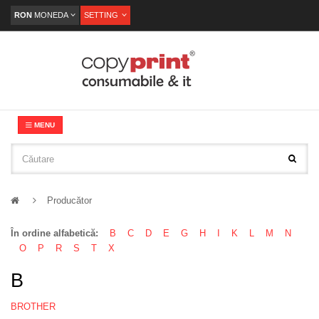
RON
MONEDA
SETTING
MENU
Producător
În ordine alfabetică:
B
C
D
E
G
H
I
K
L
M
N
O
P
R
S
T
X
B
BROTHER