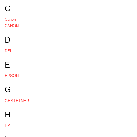
C
Canon
CANON
D
DELL
E
EPSON
G
GESTETNER
H
HP